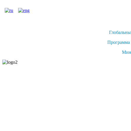
Глобальны
Программа 
Мин
Учет экологическ
проведении
Стратегия и план действий с